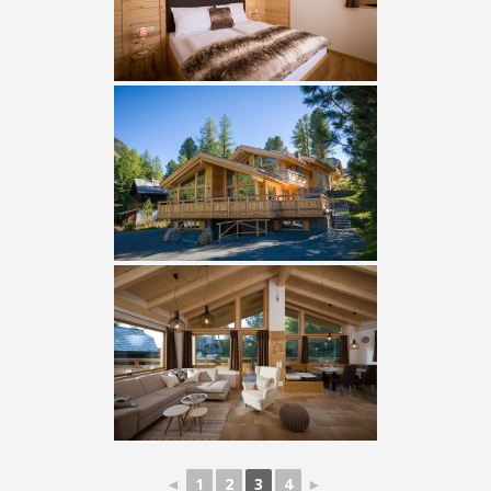
◄
1
2
3
4
►