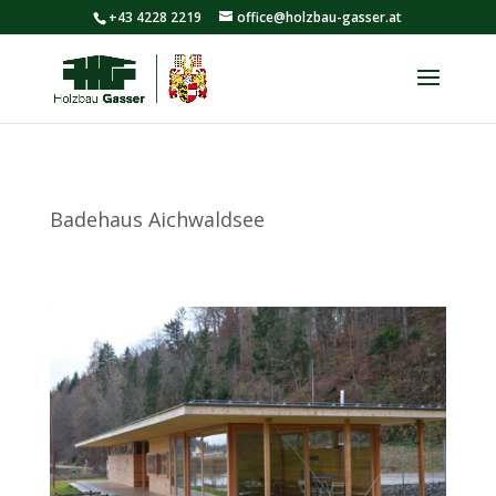
+43 4228 2219
office@holzbau-gasser.at
Badehaus Aichwaldsee